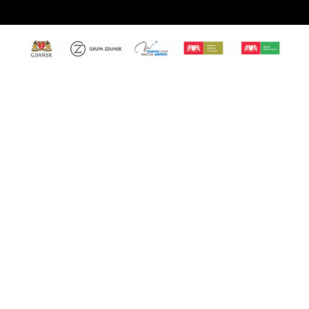
Adres
Gdański Klub Żużlowy Wybrzeże
ul. Zawodników 1
80-729 Gdańsk
Kontakt
tel. 519-185-422
e-mail: klub@wybrzezegdansk.pl
Social Media